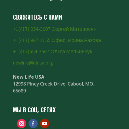
СВЯЖИТЕСЬ С НАМИ
+1(417) 254-3007 Сергей Матевосян
+1(417) 967-1155 Офис, Ирина Разова
+1(417)554-3507 Ольга Мельничук
newlife@nlusa.org
New Life USA
12998 Piney Creek Drive, Cabool, MO,
65689
МЫ В СОЦ. СЕТЯХ