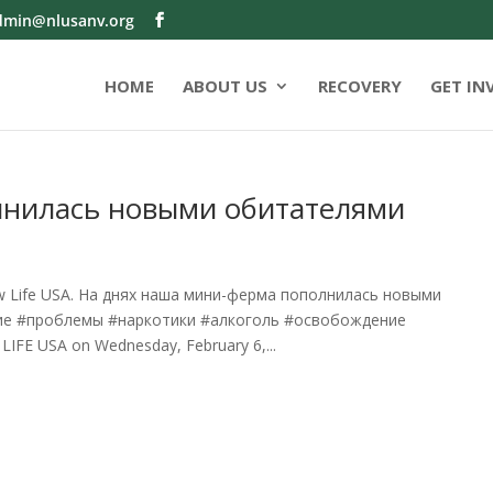
dmin@nlusanv.org
HOME
ABOUT US
RECOVERY
GET IN
нилась новыми обитателями
w Life USA. На днях наша мини-ферма пополнилась новыми
ние #проблемы #наркотики #алкоголь #освобождение
FE USA on Wednesday, February 6,...