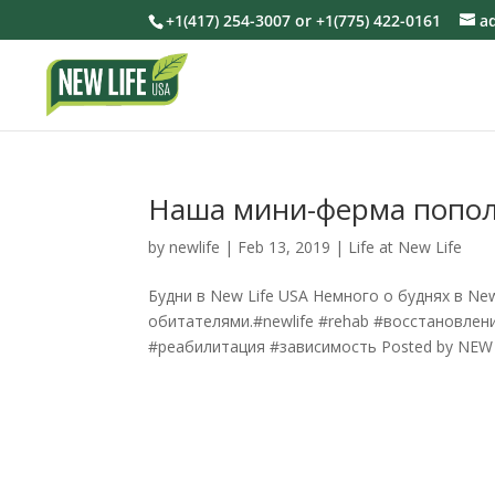
+1(417) 254-3007 or +1(775) 422-0161
a
Наша мини-ферма попол
by
newlife
|
Feb 13, 2019
|
Life at New Life
Будни в New Life USA Немного о буднях в Ne
обитателями.#newlife #rehab #восстановле
#реабилитация #зависимость Posted by NEW LI